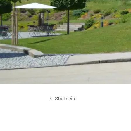
navigate_before
Startseite