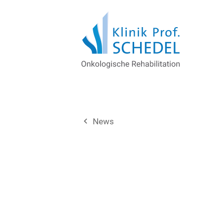
navigate_before
News